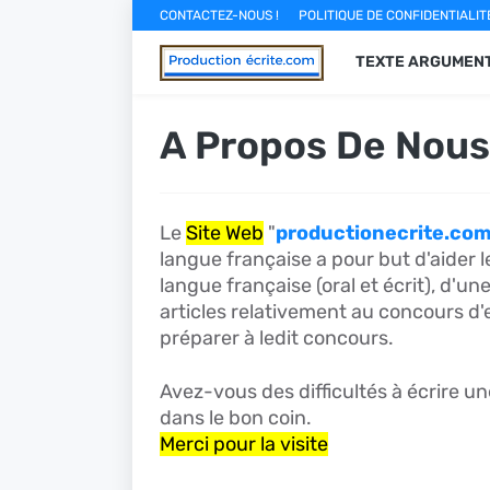
CONTACTEZ-NOUS !
POLITIQUE DE CONFIDENTIALIT
TEXTE ARGUMENT
A Propos De Nous
Le
Site Web
"
productionecrite.co
langue française a pour but d'aider l
langue française (oral et écrit), d'un
articles relativement au concours d
préparer à ledit concours.
Avez-vous des difficultés à écrire u
dans le bon coin.
Merci pour la visite